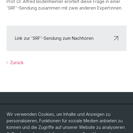
Prof. Dr. Alfred Bodenheimer erörtert diese Frage in einer
'SRF'-Sendung zusammen mit zwei anderen Expert:innen.
Link zur 'SRF'-Sendung zum Nachhören
Zurück
Social Media
Wir verwenden Cookies, um Inhalte und Anzeigen zu
personalisieren, Funktionen für soziale Medien anbieten zu
Facebook
können und die Zugriffe auf unserer Website zu analysieren.